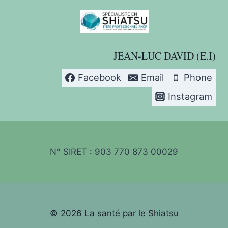
JEAN-LUC DAVID (E.I)
Facebook
Email
Phone
Instagram
N° SIRET : 903 770 873 00029
© 2026 La santé par le Shiatsu